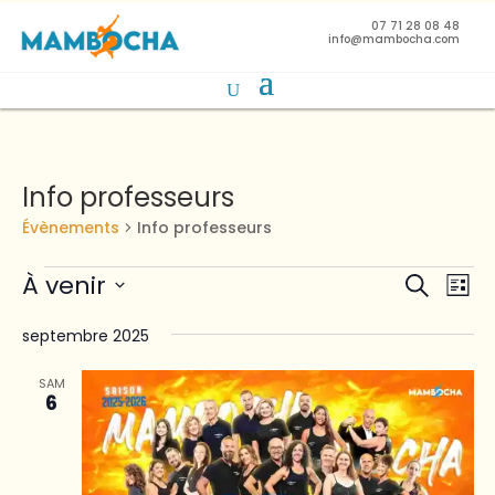
07 71 28 08 48
info@mambocha.com
Info professeurs
Évènements
Info professeurs
Évènements
Reche
Na
À venir
Recherch
Liste
de
et
Sélectionnez
vu
naviga
septembre 2025
une
Év
de
date.
SAM
vues
6
Évène