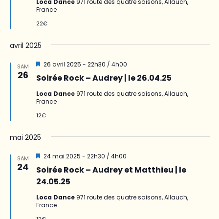
Loca Dance
971 route des quatre saisons, Allauch,
France
22€
avril 2025
Mis
26 avril 2025 - 22h30
/
4h00
SAM
en
26
Soirée Rock – Audrey | le 26.04.25
avant
Loca Dance
971 route des quatre saisons, Allauch,
France
12€
mai 2025
Mis
24 mai 2025 - 22h30
/
4h00
SAM
en
24
Soirée Rock – Audrey et Matthieu | le
avant
24.05.25
Loca Dance
971 route des quatre saisons, Allauch,
France
12€