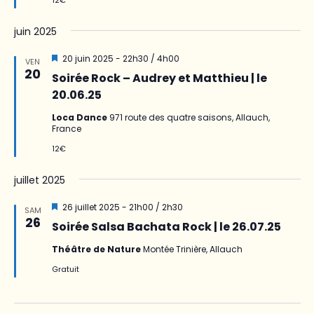
juin 2025
Mis
20 juin 2025 - 22h30
/
4h00
VEN
en
20
Soirée Rock – Audrey et Matthieu | le
avant
20.06.25
Loca Dance
971 route des quatre saisons, Allauch,
France
12€
juillet 2025
Mis
26 juillet 2025 - 21h00
/
2h30
SAM
en
26
Soirée Salsa Bachata Rock | le 26.07.25
avant
Théâtre de Nature
Montée Trinière, Allauch
Gratuit