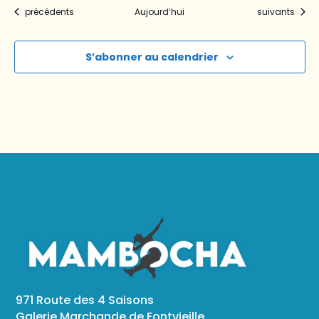
Évènements
Évènements
précédents
Aujourd’hui
suivants
S’abonner au calendrier
971 Route des 4 Saisons
Galerie Marchande de Fontvieille