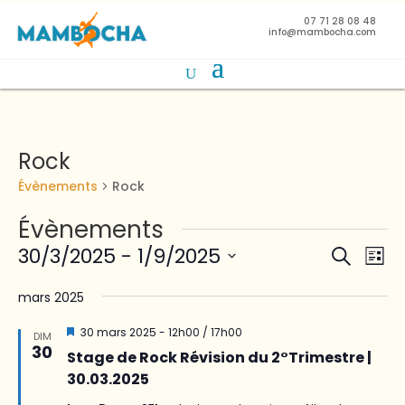
07 71 28 08 48
info@mambocha.com
Rock
Évènements
Rock
Évènements
Reche
Na
30/3/2025
 - 
1/9/2025
Recherch
Liste
de
et
Sélectionnez
vu
naviga
mars 2025
une
Év
de
date.
Mis
30 mars 2025 - 12h00
/
17h00
DIM
vues
en
30
Stage de Rock Révision du 2°Trimestre |
avant
Évène
30.03.2025