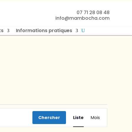
07 71 28 08 48
info@mambocha.com
ts
Informations pratiques
Navigation
de
Chercher
Liste
Mois
vues
Évènement