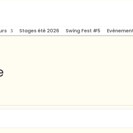
urs
Stages été 2026
Swing Fest #5
Evènemen
e