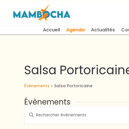
Accueil
Agenda
Actualités
Co
Salsa Portoricain
Évènements
Salsa Portoricaine
Évènements
Recherche
Saisir
et
mot-
navigation
clé.