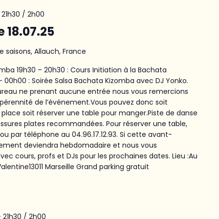
- 21h30
/
2h00
e 18.07.25
e saisons, Allauch, France
ba 19h30 – 20h30 : Cours Initiation à la Bachata
– 00h00 : Soirée Salsa Bachata Kizomba avec DJ Yonko.
 Bureau ne prenant aucune entrée nous vous remercions
 pérennité de l’événement.Vous pouvez donc soit
lace soit réserver une table pour manger.Piste de danse
aussures plates recommandées. Pour réserver une table,
e ou par téléphone au 04.96.17.12.93. Si cette avant-
énement deviendra hebdomadaire et nous vous
c cours, profs et DJs pour les prochaines dates. Lieu :Au
lentine13011 Marseille Grand parking gratuit
- 21h30
/
2h00