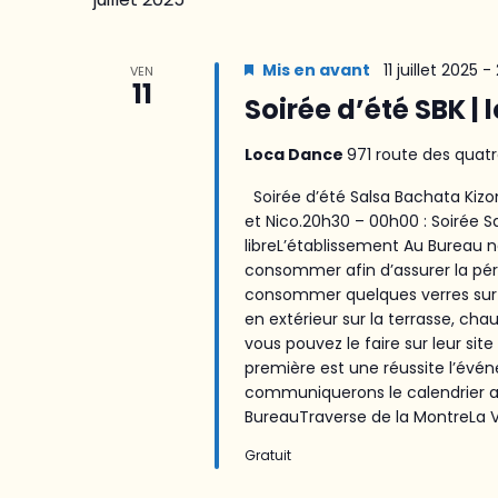
Mis en avant
11 juillet 2025 -
VEN
11
Soirée d’été SBK | l
Loca Dance
971 route des quatr
Soirée d’été Salsa Bachata Kizom
et Nico.20h30 – 00h00 : Soirée 
libreL’établissement Au Bureau
consommer afin d’assurer la pé
consommer quelques verres sur p
en extérieur sur la terrasse, ch
vous pouvez le faire sur leur sit
première est une réussite l’év
communiquerons le calendrier ave
BureauTraverse de la MontreLa Va
Gratuit