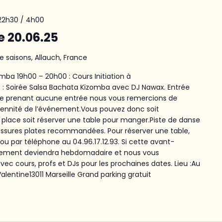
 22h30
/
4h00
le 20.06.25
e saisons, Allauch, France
mba 19h00 – 20h00 : Cours Initiation à
0 : Soirée Salsa Bachata Kizomba avec DJ Nawax. Entrée
 ne prenant aucune entrée nous vous remercions de
rennité de l’événement.Vous pouvez donc soit
lace soit réserver une table pour manger.Piste de danse
aussures plates recommandées. Pour réserver une table,
e ou par téléphone au 04.96.17.12.93. Si cette avant-
énement deviendra hebdomadaire et nous vous
c cours, profs et DJs pour les prochaines dates. Lieu :Au
lentine13011 Marseille Grand parking gratuit