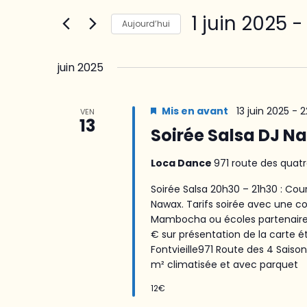
de
Rechercher
1 juin 2025
 -
vues
Évènements
Aujourd’hui
Évènements
par
Sélectionnez
mot-
une
juin 2025
clé.
date.
Mis en avant
13 juin 2025 - 
VEN
13
Soirée Salsa DJ Naw
Loca Dance
971 route des quatr
Soirée Salsa 20h30 – 21h30 : Cou
Nawax. Tarifs soirée avec une co
Mambocha ou écoles partenaires
€ sur présentation de la carte 
Fontvieille971 Route des 4 Saiso
m² climatisée et avec parquet
12€