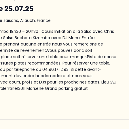
le 25.07.25
e saisons, Allauch, France
ba 19h30 – 20h30 : Cours Initiation à la Salsa avec Chris
ée Salsa Bachata Kizomba avec DJ Manu. Entrée
 ne prenant aucune entrée nous vous remercions de
rennité de l’événement.Vous pouvez donc soit
lace soit réserver une table pour manger.Piste de danse
aussures plates recommandées. Pour réserver une table,
e ou par téléphone au 04.96.17.12.93. Si cette avant-
énement deviendra hebdomadaire et nous vous
c cours, profs et DJs pour les prochaines dates. Lieu :Au
lentine13011 Marseille Grand parking gratuit