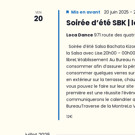
Mis en avant
20 juin 2025 -
VEN
20
Soirée d’été SBK | 
Loca Dance
971 route des quatr
Soirée d’été Salsa Bachata Kizo
la Salsa avec Lise.20h00 – 00h0
libreL’établissement Au Bureau
consommer afin d’assurer la pé
consommer quelques verres sur p
en extérieur sur la terrasse, ch
vous pouvez le faire sur leur sit
première est une réussite l’év
communiquerons le calendrier ave
BureauTraverse de la MontreLa Va
12€
juillet 2025