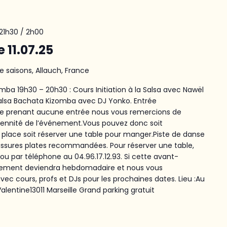
 21h30
/
2h00
e 11.07.25
e saisons, Allauch, France
ba 19h30 – 20h30 : Cours Initiation à la Salsa avec Nawël
Salsa Bachata Kizomba avec DJ Yonko. Entrée
 ne prenant aucune entrée nous vous remercions de
rennité de l’événement.Vous pouvez donc soit
lace soit réserver une table pour manger.Piste de danse
aussures plates recommandées. Pour réserver une table,
e ou par téléphone au 04.96.17.12.93. Si cette avant-
énement deviendra hebdomadaire et nous vous
c cours, profs et DJs pour les prochaines dates. Lieu :Au
lentine13011 Marseille Grand parking gratuit