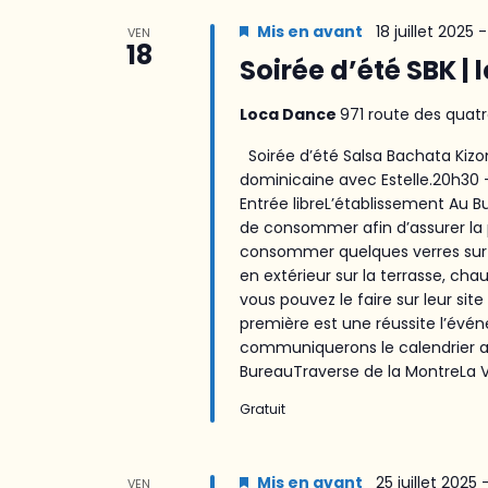
Mis en avant
18 juillet 2025 
VEN
18
Soirée d’été SBK | l
Loca Dance
971 route des quatr
Soirée d’été Salsa Bachata Kizom
dominicaine avec Estelle.20h30 
Entrée libreL’établissement Au
de consommer afin d’assurer la
consommer quelques verres sur p
en extérieur sur la terrasse, ch
vous pouvez le faire sur leur sit
première est une réussite l’év
communiquerons le calendrier ave
BureauTraverse de la MontreLa Va
Gratuit
Mis en avant
25 juillet 2025 
VEN