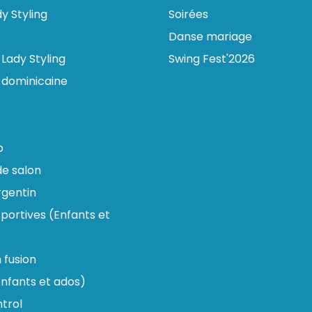
y Styling
Soirées
Danse mariage
Lady Styling
Swing Fest'2026
 dominicaine
p
e salon
gentin
portives (Enfants et
n fusion
nfants et ados)
trol