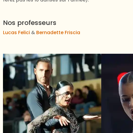
Nos professeurs
Lucas Felici
&
Bernadette Friscia