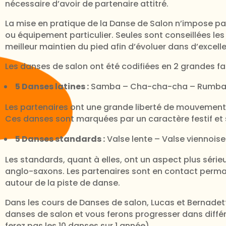
nécessaire d’avoir de partenaire attitré.
La mise en pratique de la Danse de Salon n’impose pa
ou équipement particulier. Seules sont conseillées l
meilleur maintien du pied afin d’évoluer dans d’excell
Les danses de salon ont été codifiées en 2 grandes fam
5 Danses latines :
Samba – Cha-cha-cha – Rumba –
Les partenaires ont une grande liberté de mouvement
Ces danses sont marquées par un caractère festif et
5 Danses standards :
Valse lente – Valse viennoise
Les standards, quant à elles, ont un aspect plus sérieu
anglo-saxons. Les partenaires sont en contact perman
autour de la piste de danse.
Dans les cours de Danses de salon, Lucas et Bernade
danses de salon et vous ferons progresser dans diffé
ferez pas les 10 danses sur 1 année).