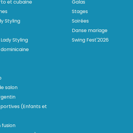
rto et cubaine
Galas
ines
Stages
y Styling
Soirées
Danse mariage
Lady Styling
Swing Fest'2026
 dominicaine
p
e salon
gentin
portives (Enfants et
n fusion