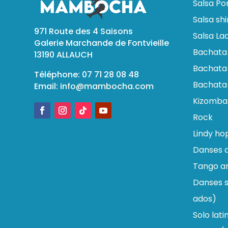
Salsa Po
Salsa sh
971 Route des 4 Saisons
Salsa Lad
Galerie Marchande de Fontvieille
Bachata
13190 ALLAUCH
Bachata 
Téléphone: 07 71 28 08 48
Bachata
Email:
info@mambocha.com
Kizomba
Rock
Lindy ho
Danses d
Tango ar
Danses s
ados)
Solo lati