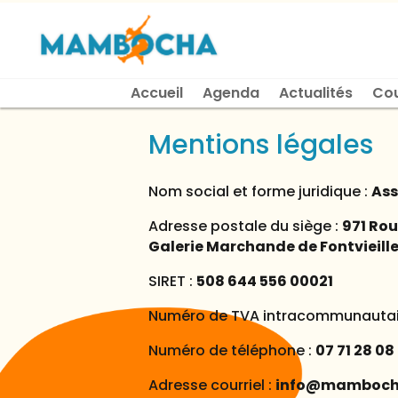
Accueil
Agenda
Actualités
Co
Mentions légales
Nom social et forme juridique :
As
Adresse postale du siège :
971 Rou
Galerie Marchande de Fontvieill
SIRET :
508 644 556 00021
Numéro de TVA intracommunautai
Numéro de téléphone :
07 71 28 08
Adresse courriel :
info@mamboch