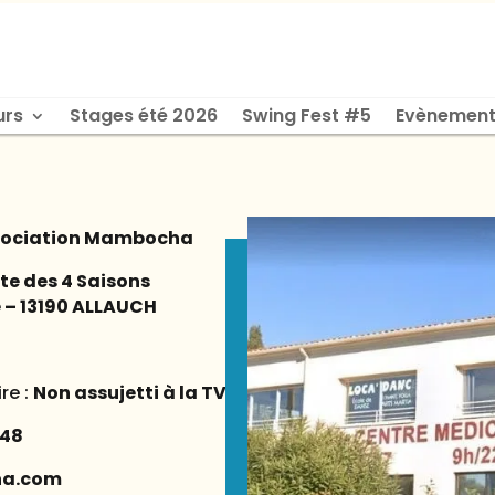
urs
Stages été 2026
Swing Fest #5
Evènement
sociation Mambocha
te des 4 Saisons
e – 13190 ALLAUCH
re :
Non assujetti à la TVA
 48
a.com