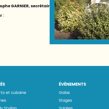
ophe GARNIER, secrétaire
r :
TÉS
ÉVÈNEMENTS
rto et cubaine
Galas
ines
Stages
y Styling
Soirées