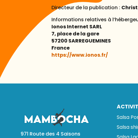
Directeur de la publication :
Christ
Informations relatives à l’hébergeu
Ionos Internet SARL
7, place de la gare
57200 SARREGUEMINES
France
https://www.ionos.fr/
ACTIVI
Salsa Po
Salsa sh
971 Route des 4 Saisons
Salsa Lad