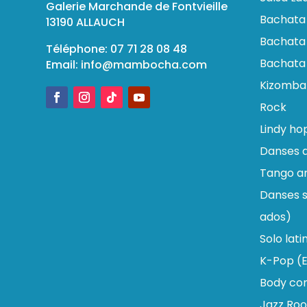
Galerie Marchande de Fontvieille
Bachata
13190 ALLAUCH
Bachata 
Téléphone: 07 71 28 08 48
Bachata
Email:
info@mambocha.com
Kizomba
Rock
Lindy ho
Danses d
Tango ar
Danses s
ados)
Solo lati
K-Pop (E
Body con
Jazz Roo