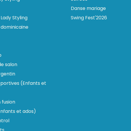
Danse mariage
Lady Styling
Swing Fest'2026
 dominicaine
p
e salon
gentin
portives (Enfants et
n fusion
nfants et ados)
trol
ts