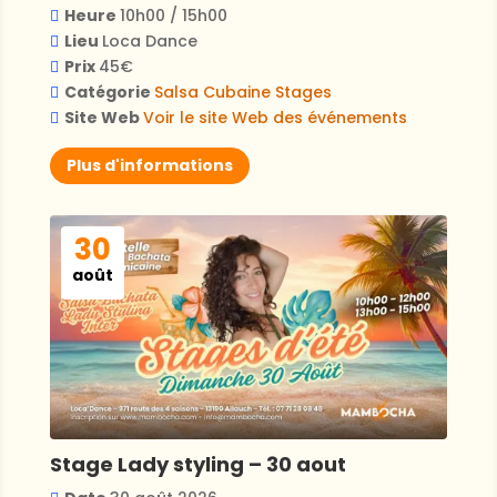
Heure
10h00 / 15h00
Lieu
Loca Dance
Prix
45€
Catégorie
Salsa Cubaine
Stages
Site Web
Voir le site Web des événements
Plus d'informations
30
août
Stage Lady styling – 30 aout