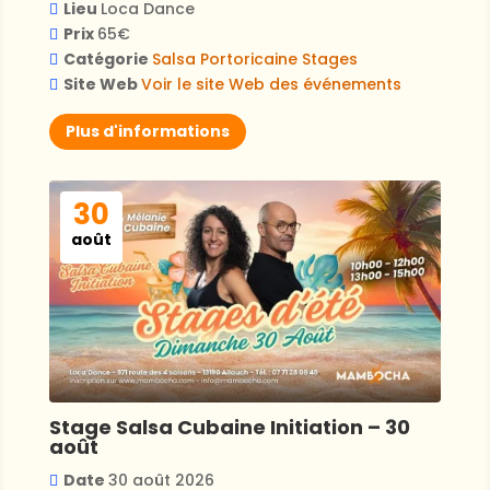
Lieu
Loca Dance
Prix
65€
Catégorie
Salsa Portoricaine
Stages
Site Web
Voir le site Web des événements
Plus d'informations
30
août
Stage Salsa Cubaine Initiation – 30
août
Date
30 août 2026