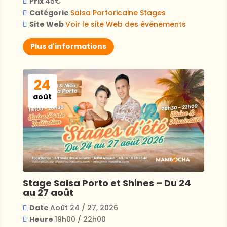
Prix
45€
Catégorie
Salsa Portoricaine
Stages
Site Web
Voir le site Web des événements
Plus d'informations
24
août
Stage Salsa Porto et Shines – Du 24
au 27 août
Date
Août 24 / 27, 2026
Heure
19h00 / 22h00