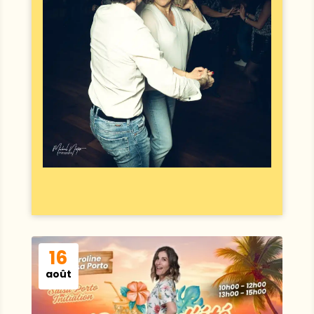
16
août