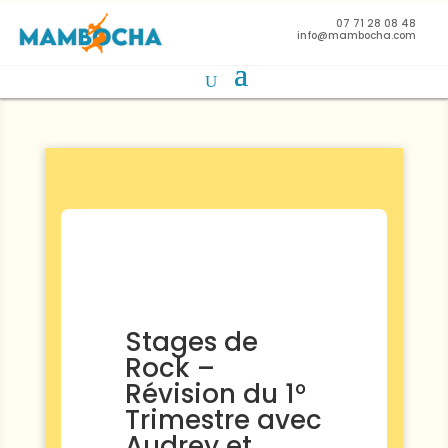
07 71 28 08 48
info@mambocha.com
Stages de
Rock –
Révision du 1°
Trimestre avec
Audrey et