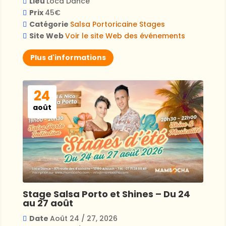
Lieu
Loca Dance
Prix
45€
Catégorie
Salsa Portoricaine
Stages
Site Web
Voir le site Web des événements
Plus d'informations
24
août
Stage Salsa Porto et Shines – Du 24
au 27 août
Date
Août 24 / 27, 2026