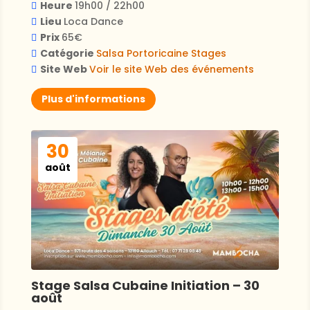
Heure
19h00 / 22h00
Lieu
Loca Dance
Prix
65€
Catégorie
Salsa Portoricaine
Stages
Site Web
Voir le site Web des événements
Plus d'informations
30
août
Stage Salsa Cubaine Initiation – 30
août