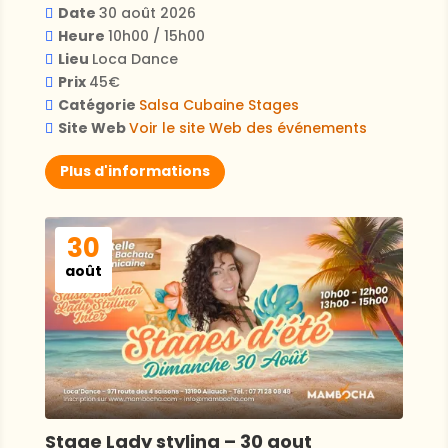
Date
30 août 2026
Heure
10h00 / 15h00
Lieu
Loca Dance
Prix
45€
Catégorie
Salsa Cubaine
Stages
Site Web
Voir le site Web des événements
Plus d'informations
30
août
Stage Lady styling – 30 aout