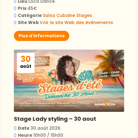
Lieu
Loca Dance
Prix
45€
Catégorie
Salsa Cubaine
Stages
Site Web
Voir le site Web des événements
Plus d'informations
30
août
Stage Lady styling – 30 aout
Date
30 août 2026
Heure
10h00 / 15h00