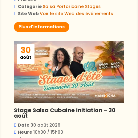
Catégorie
Salsa Portoricaine
Stages
Site Web
Voir le site Web des événements
Plus d'informations
30
août
Stage Salsa Cubaine Initiation – 30
août
Date
30 août 2026
Heure
10h00 / 15h00