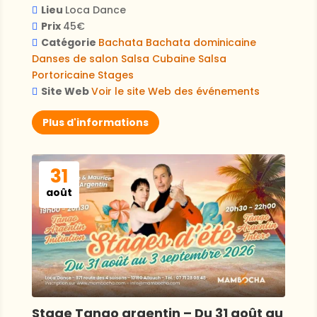
Lieu
Loca Dance
Prix
45€
Catégorie
Bachata
Bachata dominicaine
Danses de salon
Salsa Cubaine
Salsa
Portoricaine
Stages
Site Web
Voir le site Web des événements
Plus d'informations
31
août
Stage Tango argentin – Du 31 août au