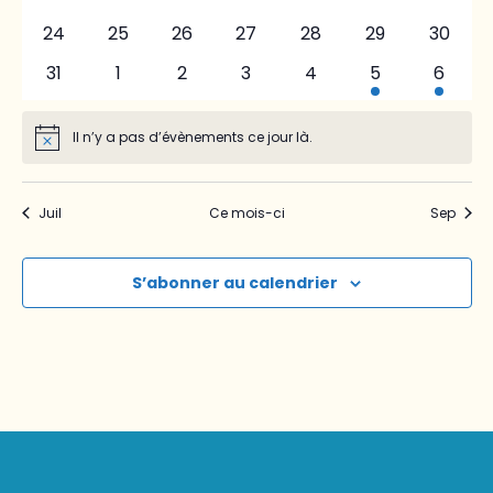
évènements
évènements
évènements
évènements
évènements
évènements
évène
0
0
0
0
0
0
0
24
25
26
27
28
29
30
évènements
évènements
évènements
évènements
évènements
évènements
évène
0
0
0
0
0
1
1
31
1
2
3
4
5
6
évènements
évènements
évènements
évènements
évènements
évènement
évène
Il n’y a pas d’évènements ce jour là.
Notice
Juil
Ce mois-ci
Sep
S’abonner au calendrier