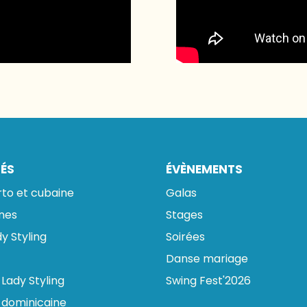
TÉS
ÉVÈNEMENTS
rto et cubaine
Galas
ines
Stages
y Styling
Soirées
Danse mariage
Lady Styling
Swing Fest'2026
 dominicaine