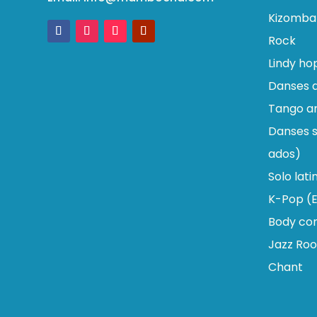
Kizomba
Rock
Lindy ho
Danses d
Tango ar
Danses s
ados)
Solo lati
K-Pop (E
Body con
Jazz Roo
Chant