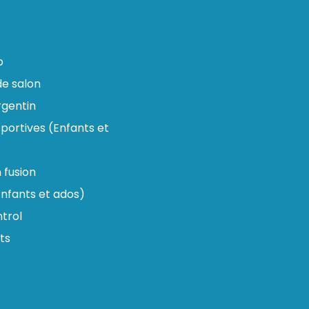
p
e salon
gentin
portives (Enfants et
n fusion
nfants et ados)
trol
ts