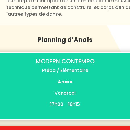
leur corps et leur apporter un bien être par le mouv
technique permettant de construire les corps afin d
´autres types de danse.
Planning d’Anaïs
MODERN CONTEMPO
Prépa / Elémentaire
Anaïs
Vendredi
17h00 - 18h15