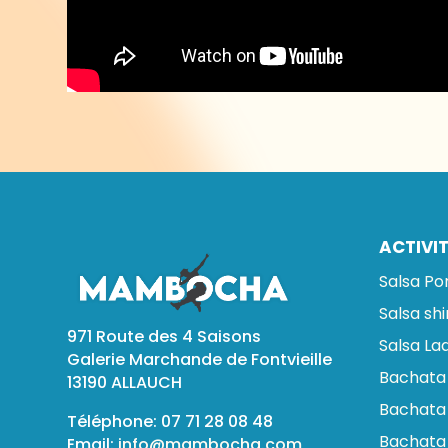
ACTIVI
Salsa Po
Salsa sh
971 Route des 4 Saisons
Salsa Lad
Galerie Marchande de Fontvieille
Bachata
13190 ALLAUCH
Bachata 
Téléphone: 07 71 28 08 48
Bachata
Email:
info@mambocha.com