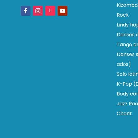
Kizomba
Rock
Lindy ho
Danses d
Tango ar
Danses s
ados)
Solo lati
K-Pop (E
Body con
Jazz Roo
Chant