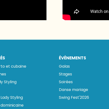
TÉS
ÉVÈNEMENTS
rto et cubaine
Galas
ines
Stages
y Styling
Soirées
Danse mariage
Lady Styling
Swing Fest'2026
 dominicaine