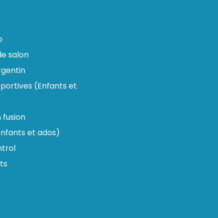
p
e salon
gentin
portives (Enfants et
n fusion
nfants et ados)
trol
ts