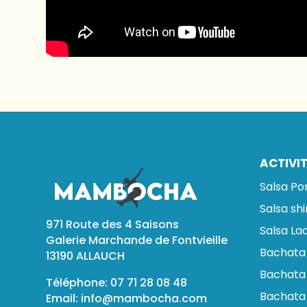
ACTIVI
Salsa Po
Salsa sh
971 Route des 4 Saisons
Salsa Lad
Galerie Marchande de Fontvieille
Bachata
13190 ALLAUCH
Bachata 
Téléphone: 07 71 28 08 48
Bachata
Email:
info@mambocha.com