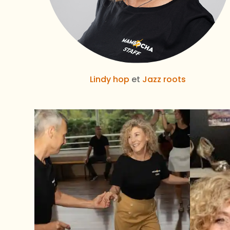
Lindy hop
et
Jazz roots