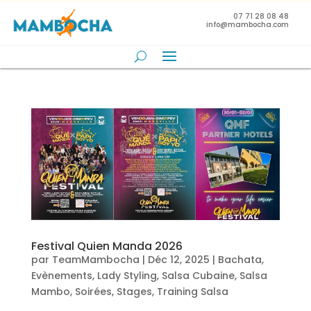
07 71 28 08 48
info@mambocha.com
Festival Quien Manda 2026
par
TeamMambocha
|
Déc 12, 2025
|
Bachata
,
Evènements
,
Lady Styling
,
Salsa Cubaine
,
Salsa
Mambo
,
Soirées
,
Stages
,
Training Salsa