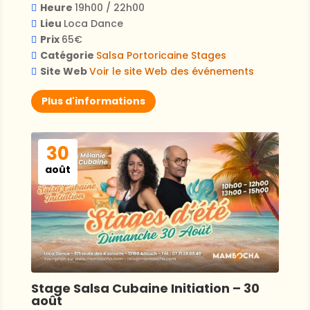
Heure
19h00 / 22h00
Lieu
Loca Dance
Prix
65€
Catégorie
Salsa Portoricaine
Stages
Site Web
Voir le site Web des événements
Plus d'informations
30
août
Stage Salsa Cubaine Initiation – 30
août