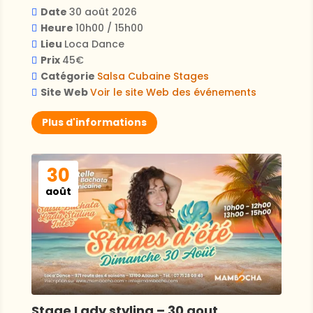
Date
30 août 2026
Heure
10h00 / 15h00
Lieu
Loca Dance
Prix
45€
Catégorie
Salsa Cubaine
Stages
Site Web
Voir le site Web des événements
Plus d'informations
30
août
Stage Lady styling – 30 aout