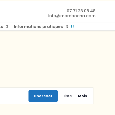
07 71 28 08 48
info@mambocha.com
ts
Informations pratiques
Navigation
de
Chercher
Liste
Mois
vues
Évènement