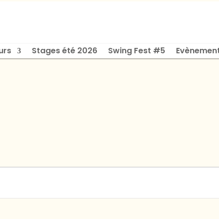
urs
Stages été 2026
Swing Fest #5
Evènemen