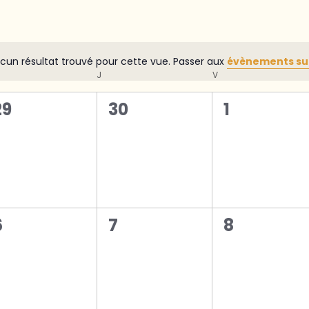
cun résultat trouvé pour cette vue. Passer aux
évènements su
Notice
RCREDI
J
JEUDI
V
VENDREDI
0
0
0
29
30
1
évènement,
évènement,
évènemen
0
0
0
6
7
8
évènement,
évènement,
évènemen