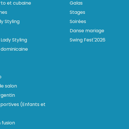
rto et cubaine
Galas
ines
Stages
y Styling
Soirées
Danse mariage
Lady Styling
Swing Fest'2026
 dominicaine
p
e salon
gentin
portives (Enfants et
n fusion