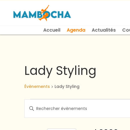
Accueil
Agenda
Actualités
Co
Lady Styling
Évènements
Lady Styling
Évènements
Recherche
Saisir
et
mot-
navigation
clé.
de
Rechercher