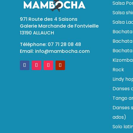
Salsa Po
Salsa sh
971 Route des 4 Saisons
Salsa Lad
Galerie Marchande de Fontvieille
Bachata
13190 ALLAUCH
Bachata 
Téléphone: 07 71 28 08 48
Bachata
Email:
info@mambocha.com
Kizomba
Rock
Lindy ho
Danses d
Tango ar
Danses s
ados)
Solo lati