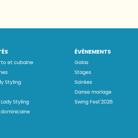
TÉS
ÉVÈNEMENTS
rto et cubaine
Galas
ines
Stages
y Styling
Soirées
Danse mariage
Lady Styling
Swing Fest'2026
 dominicaine