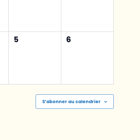
0
0
5
6
t,
évènement,
évènement,
S’abonner au calendrier