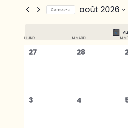
de
Rechercher
août 2026
vues
Évènements
Ce mois-ci
Évènements
par
Sélectionnez
mot-
une
clé.
date.
Au
Calendrier
L
LUNDI
M
MARDI
M
ME
de
0
0
27
28
Évènements
évènement,
évènement,
0
0
3
4
évènement,
évènement,