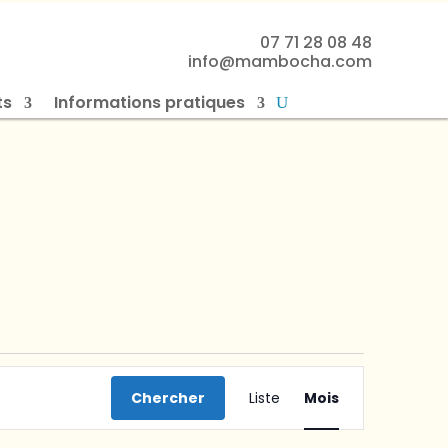
07 71 28 08 48
info@mambocha.com
ts
Informations pratiques
Navigation
de
Chercher
Liste
Mois
vues
Évènement