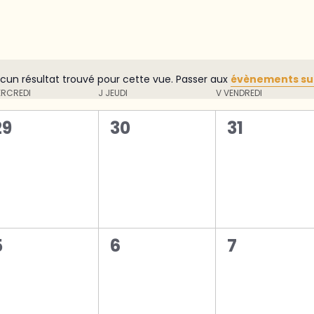
cun résultat trouvé pour cette vue. Passer aux
évènements su
Notice
RCREDI
J
JEUDI
V
VENDREDI
0
0
0
29
30
31
évènement,
évènement,
évènemen
0
0
0
5
6
7
évènement,
évènement,
évènemen